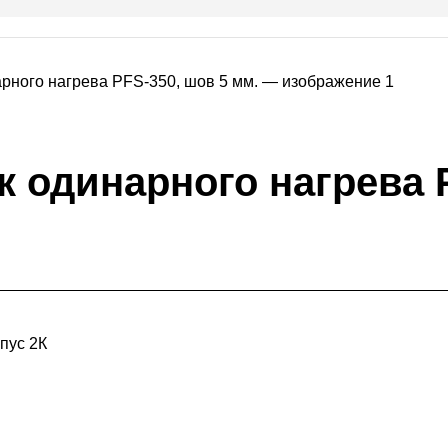
одинарного нагрева P
пус 2К