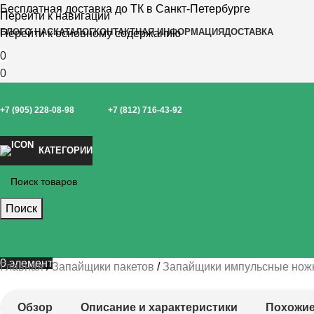
Бесплатная доставка до ТК в Санкт-Петербурге
Перейти к навигации
БЛОГ
О НАС
КАТАЛОГ
КОНТАКТНАЯ ИНФОРМАЦИЯ
ДОСТАВКА
Перейти к основному содержанию
0
0
+7 (905) 228-08-98
+7 (812) 716-43-92
КАТЕГОРИИ
Поиск
0
элемент
Главная
Запайщики пакетов
Запайщики импульсные нож
Обзор
Описание и характеристики
Похожие