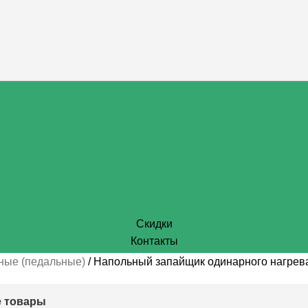
Скидки
Контакты
ные (педальные)
Напольный запайщик одинарного нагрева
 товары