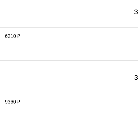
З
6210
₽
З
9360
₽