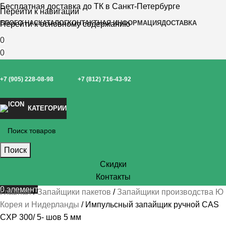
Бесплатная доставка до ТК в Санкт-Петербурге
Перейти к навигации
БЛОГ
О НАС
КАТАЛОГ
КОНТАКТНАЯ ИНФОРМАЦИЯ
ДОСТАВКА
Перейти к основному содержанию
0
0
+7 (905) 228-08-98
+7 (812) 716-43-92
КАТЕГОРИИ
Поиск
Скидки
Контакты
0
элемент
Главная
Запайщики пакетов
Запайщики производства Ю
Корея и Нидерланды
Импульсный запайщик ручной CAS
CXP 300/ 5- шов 5 мм