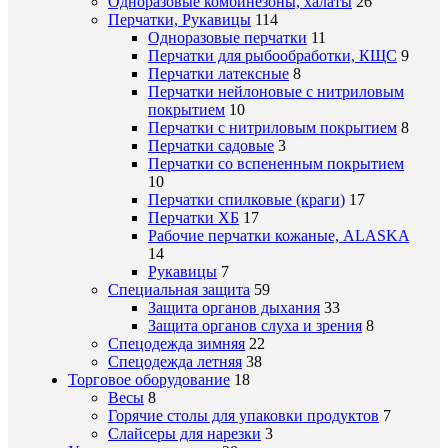
Одноразовые комбинезоны, халаты
26
Перчатки, Рукавицы
114
Одноразовые перчатки
11
Перчатки для рыбообработки, КЩС
9
Перчатки латексные
8
Перчатки нейлоновые с нитриловым
покрытием
10
Перчатки с нитриловым покрытием
8
Перчатки садовые
3
Перчатки со вспененным покрытием
10
Перчатки спилковые (краги)
17
Перчатки ХБ
17
Рабочие перчатки кожаные, ALASKA
14
Рукавицы
7
Специальная защита
59
Защита органов дыхания
33
Защита органов слуха и зрения
8
Спецодежда зимняя
22
Спецодежда летняя
38
Торговое оборудование
18
Весы
8
Горячие столы для упаковки продуктов
7
Слайсеры для нарезки
3