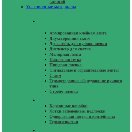
клипсой
Упаковочные материалы
Стретч, Скотч, Диспенсеры,
Размотчики
Армированная клейкая лента
Двухсторонний скотч
Держатель для рулона пленки
Диспенсер для скотча
Малярная лента
Паллетная сетка
Пищевая пленка
Сигнальные и оградительные ленты
Скотч
Термоусадочное оборудование ручного
типа
Стрейч пленка
Одноразовая Упаковка
Картонные коробки
Лотки вспененные, подложки
Одноразовая посуда и контейнеры
Термоэтикетки
Упаковка Для Маркетплейсов