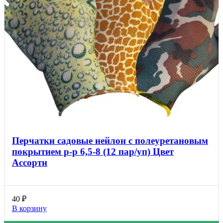
Перчатки садовые нейлон с полеуретановым
покрытием р-р 6,5-8 (12 пар/уп) Цвет
Ассорти
40
₽
В корзину