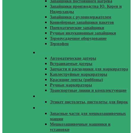
Запайщики постоянного нагрева
Запайщики производства Ю. Корея и
Нидерланды
Запайщики с рулонодержателем
Конвейерные запайщики пакетов
Пневматические запайщики
Ручные индукционные запайщики
Термоусадочное оборудование
Термофен
Датеры
Автоматические датеры
Встраиваемые датеры
Запчасти и расходники для маркиратора
Каплеструйные маркираторы
Красящие ленты (риббоны)
Ручные маркираторы
Транспортные линии и комплектующие
Этикетировочное Оборудование
Этикет пистолеты, пистолеты для бирок
Мешкозашивочные Машинки
Запасные части для мешкозашивочных
машин
Мешкозашивочные машинки и
установки