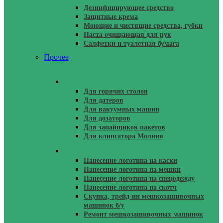
Дезинфицирующее средство
Защитные крема
Моющие и чистящие средства, губки
Паста очищающая для рук
Салфетки и туалетная бумага
Прочее
Запчасти И Расходники
Для горячих столов
Для датеров
Для вакуумных машин
Для дозаторов
Для запайщиков пакетов
Для клипсатора Молния
Услуги
Нанесение логотипа на каски
Нанесение логотипа на мешки
Нанесение логотипа на спецодежду
Нанесение логотипа на скотч
Скупка, трейд-ин мешкозашивочных
машинок б/у
Ремонт мешкозашивочных машинок