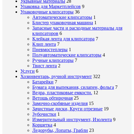
Укрывные материалы
28
Упаковка для Маркетплейсов
9
Упаковочные клипсаторы
36
Автоматические клипсаторы
1
Блистер упаковочная машина
1
Запасные части и расходные материалы для
клипсаторов
6
Клейкая лента для клипсатора
7
Клип лента
7
Пневмостеплеры
1
Полуавтоматические клипсаторы
4
Ручные клипсаторы
7
Твист лента
2
Услуги
6
Хозинвентарь, ручной инструмент
322
Батарейки
7
Бумага для выпекания, силапен, фольга
7
Ведра, пластиковые емкости.
12
Ветошь обтирочная
25
Замочно-скобяные изделия
15
Зачистные диски, Круги отрезные
19
Зубочистки
1
Измерительный инструмент, Изолента
9
Корщетка
4
Ледорубы, Лопаты, Грабли
23