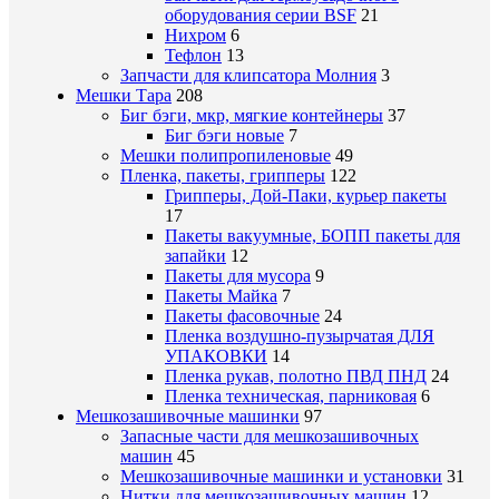
оборудования серии BSF
21
Нихром
6
Тефлон
13
Запчасти для клипсатора Молния
3
Мешки Тара
208
Биг бэги, мкр, мягкие контейнеры
37
Биг бэги новые
7
Мешки полипропиленовые
49
Пленка, пакеты, грипперы
122
Грипперы, Дой-Паки, курьер пакеты
17
Пакеты вакуумные, БОПП пакеты для
запайки
12
Пакеты для мусора
9
Пакеты Майка
7
Пакеты фасовочные
24
Пленка воздушно-пузырчатая ДЛЯ
УПАКОВКИ
14
Пленка рукав, полотно ПВД ПНД
24
Пленка техническая, парниковая
6
Мешкозашивочные машинки
97
Запасные части для мешкозашивочных
машин
45
Мешкозашивочные машинки и установки
31
Нитки для мешкозашивочных машин
12