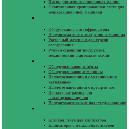
Нитки для мешкозашивочных машин
Окантовочная крепированная лента для
мешкозашивочной машинки
Стреппинг Машины, Оборудование И
Ручной Инструмент
Оборудование для гофрокартона
Полуавтоматические стреппинг-машины
Расходный материал для стрепп
оборудования
Ручной стреппинг инструмент,
механический и автоматический
Паллетоупаковщики
Обандероливающие ленты
Обандероливающие машины
Паллетоупаковщики с механическим
натяжением
Паллетоупаковщики с престрейчем
Подъездные рампы для
паллетоупаковщиков
Полуавтоматические паллетоупаковщики
Клипсаторы Ручные И Автоматические
Для Упаковки В Пакеты
Клейкая лента для клипсатора
Клипсаторы с металлопластиковой