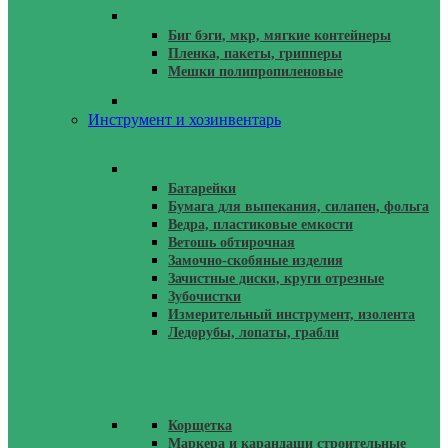
Мешки Тара
Биг бэги, мкр, мягкие контейнеры
Пленка, пакеты, грипперы
Мешки полипропиленовые
Укрывные Материалы
Инструмент и хозинвентарь
Ручной Инструмент, Хозинвентарь
Батарейки
Бумага для выпекания, силапен, фольга
Ведра, пластиковые емкости
Ветошь обтирочная
Замочно-скобяные изделия
Зачистные диски, круги отрезные
Зубочистки
Измерительный инструмент, изолента
Ледорубы, лопаты, грабли
Корщетка
Маркера и карандаши строительные