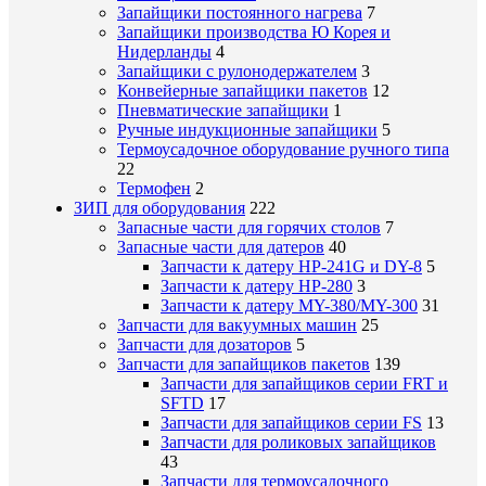
Запайщики постоянного нагрева
7
Запайщики производства Ю Корея и
Нидерланды
4
Запайщики с рулонодержателем
3
Конвейерные запайщики пакетов
12
Пневматические запайщики
1
Ручные индукционные запайщики
5
Термоусадочное оборудование ручного типа
22
Термофен
2
ЗИП для оборудования
222
Запасные части для горячих столов
7
Запасные части для датеров
40
Запчасти к датеру HP-241G и DY-8
5
Запчасти к датеру HP-280
3
Запчасти к датеру MY-380/MY-300
31
Запчасти для вакуумных машин
25
Запчасти для дозаторов
5
Запчасти для запайщиков пакетов
139
Запчасти для запайщиков серии FRT и
SFTD
17
Запчасти для запайщиков серии FS
13
Запчасти для роликовых запайщиков
43
Запчасти для термоусадочного