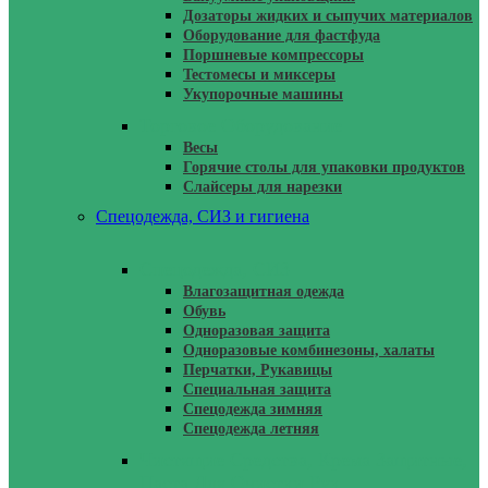
Дозаторы жидких и сыпучих материалов
Оборудование для фастфуда
Поршневые компрессоры
Тестомесы и миксеры
Укупорочные машины
Торговое Оборудование
Весы
Горячие столы для упаковки продуктов
Слайсеры для нарезки
Спецодежда, СИЗ и гигиена
Спецодежда, СИЗ
Влагозащитная одежда
Обувь
Одноразовая защита
Одноразовые комбинезоны, халаты
Перчатки, Рукавицы
Специальная защита
Спецодежда зимняя
Спецодежда летняя
Чистящие Средства, Крема Защитные,
Паста Для Очистки Рук