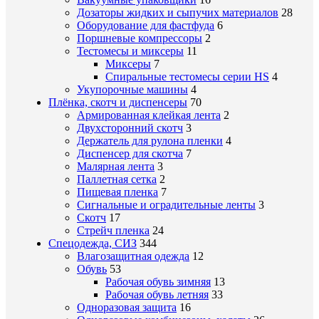
Дозаторы жидких и сыпучих материалов
28
Оборудование для фастфуда
6
Поршневые компрессоры
2
Тестомесы и миксеры
11
Миксеры
7
Спиральные тестомесы серии HS
4
Укупорочные машины
4
Плёнка, скотч и диспенсеры
70
Армированная клейкая лента
2
Двухсторонний скотч
3
Держатель для рулона пленки
4
Диспенсер для скотча
7
Малярная лента
3
Паллетная сетка
2
Пищевая пленка
7
Сигнальные и оградительные ленты
3
Скотч
17
Стрейч пленка
24
Спецодежда, СИЗ
344
Влагозащитная одежда
12
Обувь
53
Рабочая обувь зимняя
13
Рабочая обувь летняя
33
Одноразовая защита
16