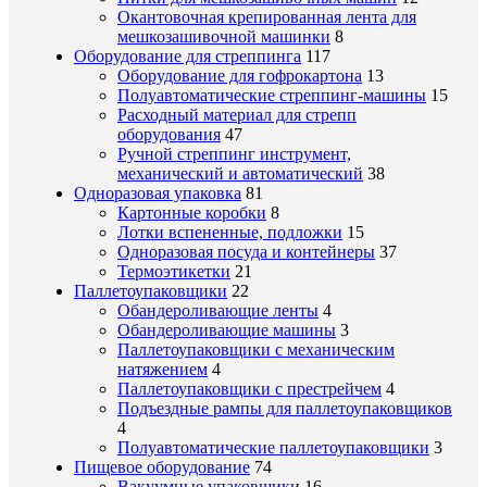
Окантовочная крепированная лента для
мешкозашивочной машинки
8
Оборудование для стреппинга
117
Оборудование для гофрокартона
13
Полуавтоматические стреппинг-машины
15
Расходный материал для стрепп
оборудования
47
Ручной стреппинг инструмент,
механический и автоматический
38
Одноразовая упаковка
81
Картонные коробки
8
Лотки вспененные, подложки
15
Одноразовая посуда и контейнеры
37
Термоэтикетки
21
Паллетоупаковщики
22
Обандероливающие ленты
4
Обандероливающие машины
3
Паллетоупаковщики с механическим
натяжением
4
Паллетоупаковщики с престрейчем
4
Подъездные рампы для паллетоупаковщиков
4
Полуавтоматические паллетоупаковщики
3
Пищевое оборудование
74
Вакуумные упаковщики
16