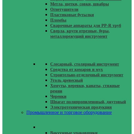
Метла, щетки, совки, швабры
Огнетушители
Пластиковые бутылки
Пломбы
Сварочные аппараты для PP-R труб
Сверла, круги отрезные, буры,
металлорежущий инструмент
Слесарный, столярный инструмент
Средства от комаров и мух
Строительно-отделочный инструмент
Уголь древесный
Хомуты, веревки, канаты, стяжные
ремни
Черенки
Шпагат полипропиленовый, джутовый
Электротехническая продукция
Промышленное и торговое оборудование
Пищевое Оборудование
Вакуумные упаковщики