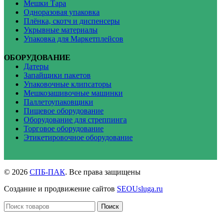
Мешки Тара
Одноразовая упаковка
Плёнка, скотч и диспенсеры
Укрывные материалы
Упаковка для Маркетплейсов
ОБОРУДОВАНИЕ
Датеры
Запайщики пакетов
Упаковочные клипсаторы
Мешкозашивочные машинки
Паллетоупаковщики
Пищевое оборудование
Оборудование для стреппинга
Торговое оборудование
Этикетировочное оборудование
© 2026
СПБ-ПАК
. Все права защищены
Создание и продвижение сайтов
SEOUsluga.ru
Поиск