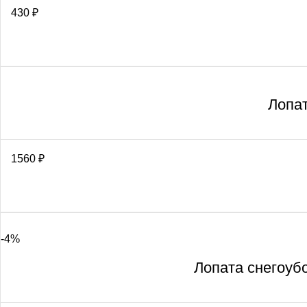
430
₽
Лопат
1560
₽
-4%
Лопата снегоу