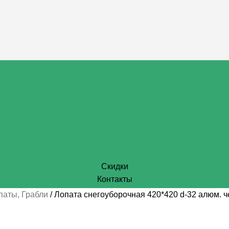
Скидки
Контакты
паты, Грабли
Лопата снегоуборочная 420*420 d-32 алюм. ч