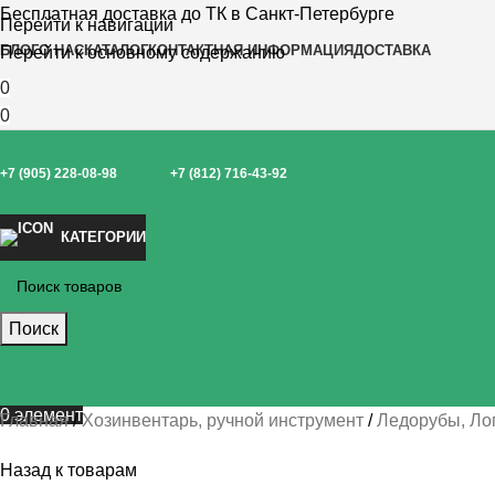
Бесплатная доставка до ТК в Санкт-Петербурге
Перейти к навигации
БЛОГ
О НАС
КАТАЛОГ
КОНТАКТНАЯ ИНФОРМАЦИЯ
ДОСТАВКА
Перейти к основному содержанию
0
0
+7 (905) 228-08-98
+7 (812) 716-43-92
КАТЕГОРИИ
Поиск
0
элемент
Главная
Хозинвентарь, ручной инструмент
Ледорубы, Ло
Назад к товарам