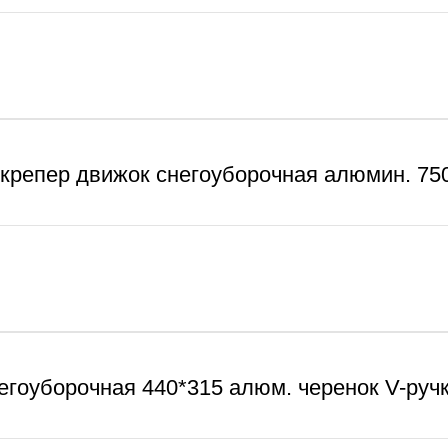
скрепер движок снегоуборочная алюмин. 750
егоуборочная 440*315 алюм. черенок V-ручк