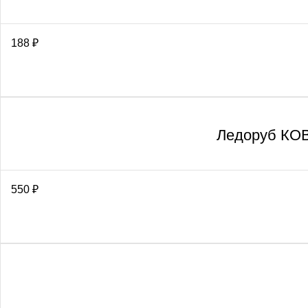
188
₽
Ледоруб КОВ
550
₽