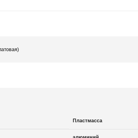
латовая)
Пластмасса
алюминий