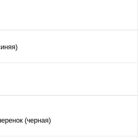
синяя)
ренок (черная)