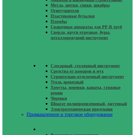
Метла, щетки, совки, швабры
Огнетушители
Пластиковые бутылки
Пломбы
Сварочные аппараты для PP-R труб
Сверла, круги отрезные, буры,
металлорежущий инструмент
Слесарный, столярный инструмент
Средства от комаров и мух
Строительно-отделочный инструмент
Уголь древесный
Хомуты, веревки, канаты, стяжные
ремни
Черенки
Шпагат полипропиленовый, джутовый
Электротехническая продукция
Промышленное и торговое оборудование
Пищевое Оборудование