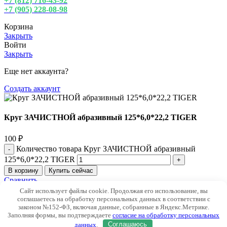
+7 (812) 716-43-92
+7 (905) 228-08-98
Корзина
Закрыть
Войти
Закрыть
Еще нет аккаунта?
Создать аккаунт
Круг ЗАЧИСТНОЙ абразивный 125*6,0*22,2 TIGER
100
₽
Количество товара Круг ЗАЧИСТНОЙ абразивный
125*6,0*22,2 TIGER
В корзину
Купить сейчас
Сравнить
Добавить в избранное
Сайт использует файлы cookie. Продолжая его использование, вы
соглашаетесь на обработку персональных данных в соответствии с
законом №152-ФЗ, включая данные, собранные в Яндекс.Метрике.
Каталог
Заполняя формы, вы подтверждаете
согласие на обработку персональных
Корзина
данных
.
Соглашаюсь
Контакты