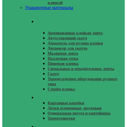
клипсой
Упаковочные материалы
Стретч, Скотч, Диспенсеры,
Размотчики
Армированная клейкая лента
Двухсторонний скотч
Держатель для рулона пленки
Диспенсер для скотча
Малярная лента
Паллетная сетка
Пищевая пленка
Сигнальные и оградительные ленты
Скотч
Термоусадочное оборудование ручного
типа
Стрейч пленка
Одноразовая Упаковка
Картонные коробки
Лотки вспененные, подложки
Одноразовая посуда и контейнеры
Термоэтикетки
Упаковка Для Маркетплейсов