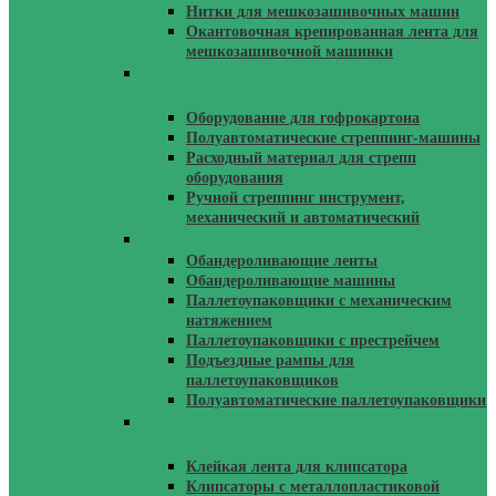
Нитки для мешкозашивочных машин
Окантовочная крепированная лента для
мешкозашивочной машинки
Стреппинг Машины, Оборудование И
Ручной Инструмент
Оборудование для гофрокартона
Полуавтоматические стреппинг-машины
Расходный материал для стрепп
оборудования
Ручной стреппинг инструмент,
механический и автоматический
Паллетоупаковщики
Обандероливающие ленты
Обандероливающие машины
Паллетоупаковщики с механическим
натяжением
Паллетоупаковщики с престрейчем
Подъездные рампы для
паллетоупаковщиков
Полуавтоматические паллетоупаковщики
Клипсаторы Ручные И Автоматические
Для Упаковки В Пакеты
Клейкая лента для клипсатора
Клипсаторы с металлопластиковой