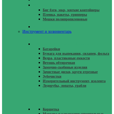
Мешки Тара
Биг бэги, мкр, мягкие контейнеры
Пленка, пакеты, грипперы
Мешки полипропиленовые
Укрывные Материалы
Инструмент и хозинвентарь
Ручной Инструмент, Хозинвентарь
Батарейки
Бумага для выпекания, силапен, фольга
Ведра, пластиковые емкости
Ветошь обтирочная
Замочно-скобяные изделия
Зачистные диски, круги отрезные
Зубочистки
Измерительный инструмент, изолента
Ледорубы, лопаты, грабли
Корщетка
Маркера и карандаши строительные