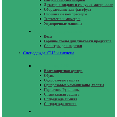
Вакуумные упаковщики
Дозаторы жидких и сыпучих материалов
Оборудование для фастфуда
Поршневые компрессоры
Тестомесы и миксеры
Укупорочные машины
Торговое Оборудование
Весы
Горячие столы для упаковки продуктов
Слайсеры для нарезки
Спецодежда, СИЗ и гигиена
Спецодежда, СИЗ
Влагозащитная одежда
Обувь
Одноразовая защита
Одноразовые комбинезоны, халаты
Перчатки, Рукавицы
Специальная защита
Спецодежда зимняя
Спецодежда летняя
Чистящие Средства, Крема Защитные,
Паста Для Очистки Рук