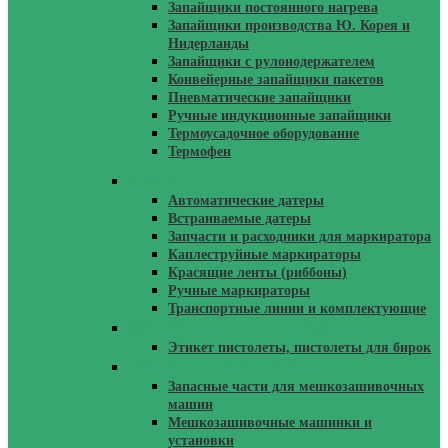
Запайщики постоянного нагрева
Запайщики производства Ю. Корея и
Нидерланды
Запайщики с рулонодержателем
Конвейерные запайщики пакетов
Пневматические запайщики
Ручные индукционные запайщики
Термоусадочное оборудование
Термофен
Датеры
Автоматические датеры
Встраиваемые датеры
Запчасти и расходники для маркиратора
Каплеструйные маркираторы
Красящие ленты (риббоны)
Ручные маркираторы
Транспортные линии и комплектующие
Этикетировочное Оборудование
Этикет пистолеты, пистолеты для бирок
Мешкозашивочные Машинки
Запасные части для мешкозашивочных
машин
Мешкозашивочные машинки и
установки