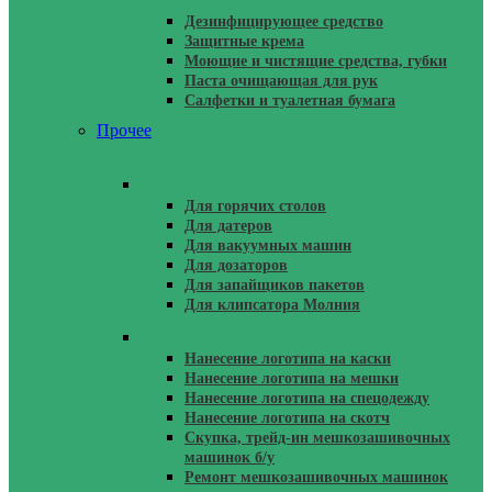
Дезинфицирующее средство
Защитные крема
Моющие и чистящие средства, губки
Паста очищающая для рук
Салфетки и туалетная бумага
Прочее
Запчасти И Расходники
Для горячих столов
Для датеров
Для вакуумных машин
Для дозаторов
Для запайщиков пакетов
Для клипсатора Молния
Услуги
Нанесение логотипа на каски
Нанесение логотипа на мешки
Нанесение логотипа на спецодежду
Нанесение логотипа на скотч
Скупка, трейд-ин мешкозашивочных
машинок б/у
Ремонт мешкозашивочных машинок