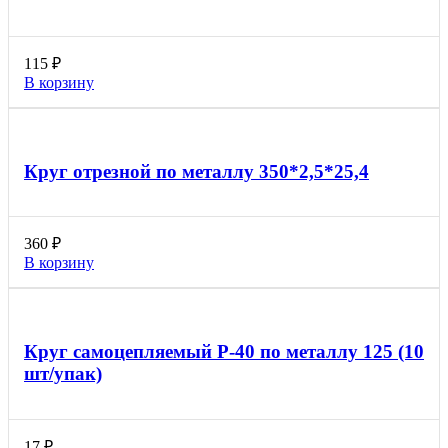
115
₽
В корзину
Круг отрезной по металлу 350*2,5*25,4
360
₽
В корзину
Круг самоцепляемый Р-40 по металлу 125 (10
шт/упак)
17
₽