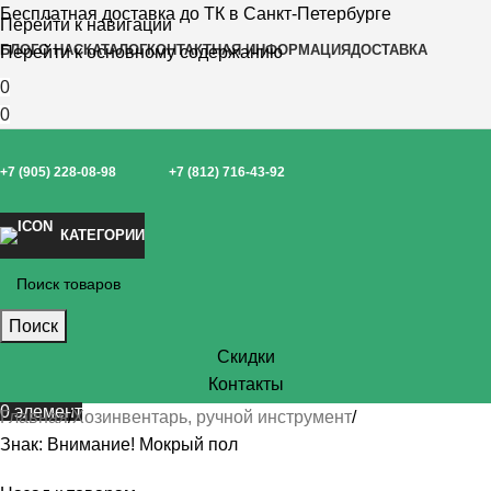
Бесплатная доставка до ТК в Санкт-Петербурге
Перейти к навигации
БЛОГ
О НАС
КАТАЛОГ
КОНТАКТНАЯ ИНФОРМАЦИЯ
ДОСТАВКА
Перейти к основному содержанию
0
0
+7 (905) 228-08-98
+7 (812) 716-43-92
КАТЕГОРИИ
Поиск
Скидки
Контакты
0
элемент
Главная
Хозинвентарь, ручной инструмент
Знак: Внимание! Мокрый пол