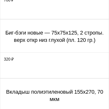
700
₽
Биг-бэги новые — 75х75х125, 2 стропы.
верх откр низ глухой (пл. 120 гр.)
320
₽
Вкладыш полиэтиленовый 155х270, 70
мкм