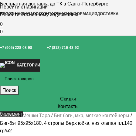
Бесплатная доставка до ТК в Санкт-Петербурге
Перейти к навигации
БЛОГ
О НАС
КАТАЛОГ
КОНТАКТНАЯ ИНФОРМАЦИЯ
ДОСТАВКА
Перейти к основному содержанию
0
0
+7 (905) 228-08-98
+7 (812) 716-43-92
КАТЕГОРИИ
Поиск
Скидки
Контакты
0
элемент
Главная
Мешки Тара
Биг бэги, мкр, мягкие контейнеры
Биг-бэг 95х95х180, 4 стропы Верх юбка, низ клапан пл.140
гр/м2