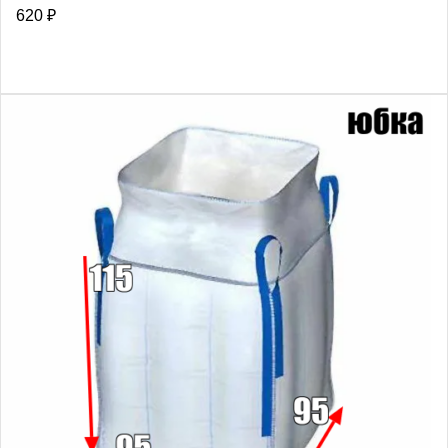
620
₽