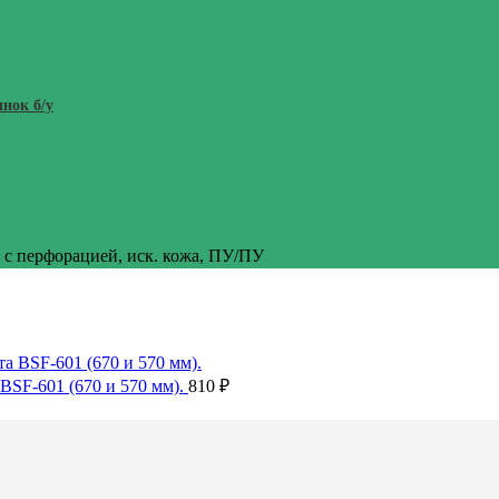
нок б/у
 с перфорацией, иск. кожа, ПУ/ПУ
SF-601 (670 и 570 мм).
810
₽