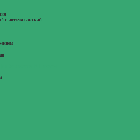
ния
ий и автоматический
жением
ов
Для Упаковки В Пакеты
й