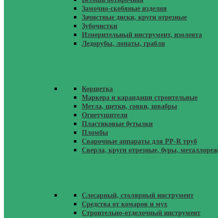
Замочно-скобяные изделия
Зачистные диски, круги отрезные
Зубочистки
Измерительный инструмент, изолента
Ледорубы, лопаты, грабли
Корщетка
Маркера и карандаши строительные
Метла, щетки, совки, швабры
Огнетушители
Пластиковые бутылки
Пломбы
Сварочные аппараты для PP-R труб
Сверла, круги отрезные, буры, металлоре
Слесарный, столярный инструмент
Средства от комаров и мух
Строительно-отделочный инструмент