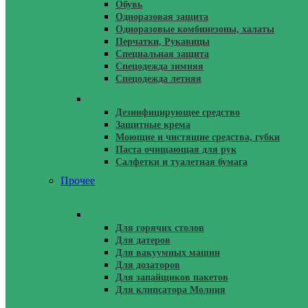
Обувь
Одноразовая защита
Одноразовые комбинезоны, халаты
Перчатки, Рукавицы
Специальная защита
Спецодежда зимняя
Спецодежда летняя
Чистящие Средства, Крема Защитные, П
Дезинфицирующее средство
Защитные крема
Моющие и чистящие средства, губки
Паста очищающая для рук
Салфетки и туалетная бумага
Прочее
Запчасти И Расходники
Для горячих столов
Для датеров
Для вакуумных машин
Для дозаторов
Для запайщиков пакетов
Для клипсатора Молния