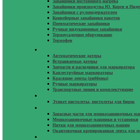
Запайщики постоянного нагрева
Запайщики производства Ю. Корея и Нид
Запайщики с рулонодержателем
Конвейерные запайщики пакетов
Пневматические запайщики
Ручные индукционные запайщики
Термоусадочное оборудование
Термофен
Датеры
Автоматические датеры
Встраиваемые датеры
Запчасти и расходники для маркиратора
Каплеструйные маркираторы
Красящие ленты (риббоны)
Ручные маркираторы
Транспортные линии и комплектующие
Этикетировочное Оборудование
Этикет пистолеты, пистолеты для бирок
Мешкозашивочные Машинки
Запасные части для мешкозашивочных м
Мешкозашивочные машинки и установки
Нитки для мешкозашивочных машин
Окантовочная крепированная лента для
Стреппинг Машины, Оборудование И Р