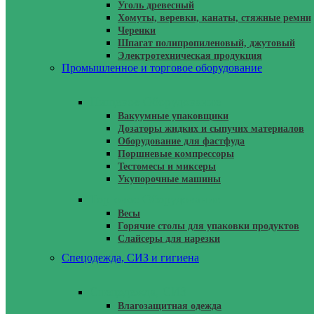
Уголь древесный
Хомуты, веревки, канаты, стяжные ремни
Черенки
Шпагат полипропиленовый, джутовый
Электротехническая продукция
Промышленное и торговое оборудование
Пищевое Оборудование
Вакуумные упаковщики
Дозаторы жидких и сыпучих материалов
Оборудование для фастфуда
Поршневые компрессоры
Тестомесы и миксеры
Укупорочные машины
Торговое Оборудование
Весы
Горячие столы для упаковки продуктов
Слайсеры для нарезки
Спецодежда, СИЗ и гигиена
Спецодежда, СИЗ
Влагозащитная одежда