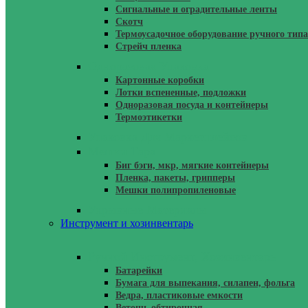
Сигнальные и оградительные ленты
Скотч
Термоусадочное оборудование ручного типа
Стрейч пленка
Одноразовая Упаковка
Картонные коробки
Лотки вспененные, подложки
Одноразовая посуда и контейнеры
Термоэтикетки
Упаковка Для Маркетплейсов
Мешки Тара
Биг бэги, мкр, мягкие контейнеры
Пленка, пакеты, грипперы
Мешки полипропиленовые
Укрывные Материалы
Инструмент и хозинвентарь
Ручной Инструмент, Хозинвентарь
Батарейки
Бумага для выпекания, силапен, фольга
Ведра, пластиковые емкости
Ветошь обтирочная