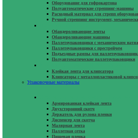
Оборудование для гофрокартона
Полуавтоматические стреппинг-машины
Расходный материал для стрепп оборудова
Ручной стреппинг инструмент, механическ
Паллетоупаковщики
Обандероливающие ленты
Обандероливающие машины
Паллетоупаковщики с механическим натя
Паллетоупаковщики с престрейчем
Подъездные рампы для паллетоупаковщик
Полуавтоматические паллетоупаковщики
Клипсаторы Ручные И Автоматические 
Клейкая лента для клипсатора
Клипсаторы с металлопластиковой клипсо
Упаковочные материалы
Стретч, Скотч, Диспенсеры, Размотчики
Армированная клейкая лента
Двухсторонний скотч
Держатель для рулона пленки
Диспенсер для скотча
Малярная лента
Паллетная сетка
Пищевая пленка