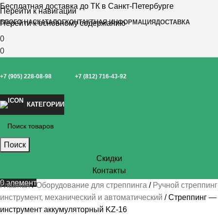
Бесплатная доставка до ТК в Санкт-Петербурге
Перейти к навигации
БЛОГ
О НАС
КАТАЛОГ
КОНТАКТНАЯ ИНФОРМАЦИЯ
ДОСТАВКА
Перейти к основному содержанию
0
0
+7 (905) 228-08-98
+7 (812) 716-43-92
КАТЕГОРИИ
Поиск
Скидки
Контакты
0
элемент
Главная
Оборудование для стреппинга
Ручной стреппинг
инструмент, механический и автоматический
Стреппинг —
инструмент аккумуляторный KZ-16