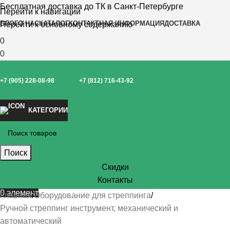
Бесплатная доставка до ТК в Санкт-Петербурге
Перейти к навигации
БЛОГ
О НАС
КАТАЛОГ
КОНТАКТНАЯ ИНФОРМАЦИЯ
ДОСТАВКА
Перейти к основному содержанию
0
0
+7 (905) 228-08-98
+7 (812) 716-43-92
КАТЕГОРИИ
Поиск
Скидки
Контакты
0
элемент
Главная
Оборудование для стреппинга
Ручной стреппинг инструмент, механический и
автоматический