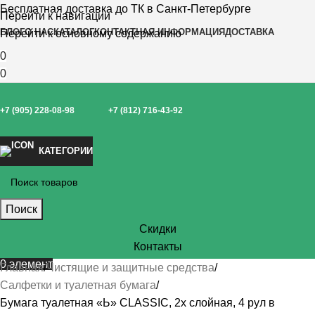
Бесплатная доставка до ТК в Санкт-Петербурге
Перейти к навигации
БЛОГ
О НАС
КАТАЛОГ
КОНТАКТНАЯ ИНФОРМАЦИЯ
ДОСТАВКА
Перейти к основному содержанию
0
0
+7 (905) 228-08-98
+7 (812) 716-43-92
КАТЕГОРИИ
Поиск
Скидки
Контакты
0
элемент
Главная
Чистящие и защитные средства
Салфетки и туалетная бумага
Бумага туалетная «Ь» CLASSIC, 2х слойная, 4 рул в