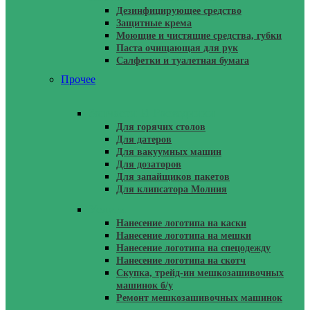
Дезинфицирующее средство
Защитные крема
Моющие и чистящие средства, губки
Паста очищающая для рук
Салфетки и туалетная бумага
Прочее
Запчасти И Расходники
Для горячих столов
Для датеров
Для вакуумных машин
Для дозаторов
Для запайщиков пакетов
Для клипсатора Молния
Услуги
Нанесение логотипа на каски
Нанесение логотипа на мешки
Нанесение логотипа на спецодежду
Нанесение логотипа на скотч
Скупка, трейд-ин мешкозашивочных
машинок б/у
Ремонт мешкозашивочных машинок