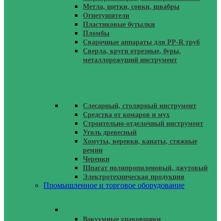
Метла, щетки, совки, швабры
Огнетушители
Пластиковые бутылки
Пломбы
Сварочные аппараты для PP-R труб
Сверла, круги отрезные, буры,
металлорежущий инструмент
Слесарный, столярный инструмент
Средства от комаров и мух
Строительно-отделочный инструмент
Уголь древесный
Хомуты, веревки, канаты, стяжные
ремни
Черенки
Шпагат полипропиленовый, джутовый
Электротехническая продукция
Промышленное и торговое оборудование
Пищевое Оборудование
Вакуумные упаковщики