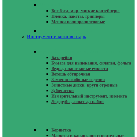
Мешки Тара
Биг бэги, мкр, мягкие контейнеры
Пленка, пакеты, грипперы
Мешки полипропиленовые
Укрывные Материалы
Инструмент и хозинвентарь
Ручной Инструмент, Хозинвентарь
Батарейки
Бумага для выпекания, силапен, фольга
Ведра, пластиковые емкости
Ветошь обтирочная
Замочно-скобяные изделия
Зачистные диски, круги отрезные
Зубочистки
Измерительный инструмент, изолента
Ледорубы, лопаты, грабли
Корщетка
Маркера и карандаши строительные