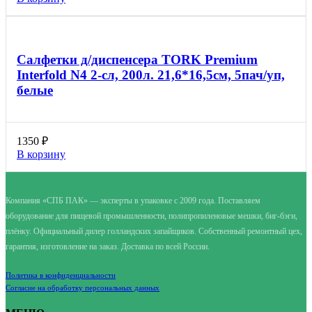
Салфетки д/диспенсера TORK Premium
Interfold N4 2-сл, 200л. 21,6*16,5см, 5пач/уп,
белые
1350
₽
В корзину
Компания «СПБ ПАК» — эксперты в упаковке с 2009 года. Поставляем
оборудование для пищевой промышленности, полипропиленовые мешки, биг-бэги,
плёнку. Официальный дилер голландских запайщиков. Собственный ремонтный цех,
гарантия, изготовление на заказ. Доставка по всей России.
Политика в конфиденциальности
Согласие на обработку персональных данных