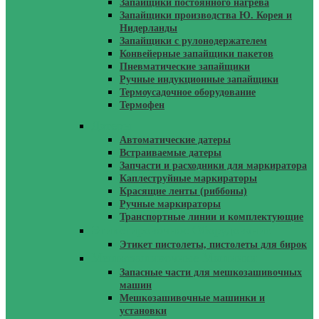
Запайщики постоянного нагрева
Запайщики производства Ю. Корея и
Нидерланды
Запайщики с рулонодержателем
Конвейерные запайщики пакетов
Пневматические запайщики
Ручные индукционные запайщики
Термоусадочное оборудование
Термофен
Датеры
Автоматические датеры
Встраиваемые датеры
Запчасти и расходники для маркиратора
Каплеструйные маркираторы
Красящие ленты (риббоны)
Ручные маркираторы
Транспортные линии и комплектующие
Этикетировочное Оборудование
Этикет пистолеты, пистолеты для бирок
Мешкозашивочные Машинки
Запасные части для мешкозашивочных
машин
Мешкозашивочные машинки и
установки