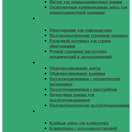
Нитки для мешкозашивочных машин
Окантовочная крепированная лента для
мешкозашивочной машинки
Стреппинг Машины, Оборудование И
Ручной Инструмент
Оборудование для гофрокартона
Полуавтоматические стреппинг-машины
Расходный материал для стрепп
оборудования
Ручной стреппинг инструмент,
механический и автоматический
Паллетоупаковщики
Обандероливающие ленты
Обандероливающие машины
Паллетоупаковщики с механическим
натяжением
Паллетоупаковщики с престрейчем
Подъездные рампы для
паллетоупаковщиков
Полуавтоматические паллетоупаковщики
Клипсаторы Ручные И Автоматические
Для Упаковки В Пакеты
Клейкая лента для клипсатора
Клипсаторы с металлопластиковой