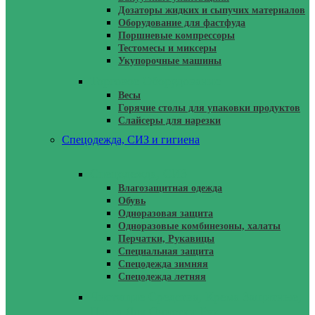
Дозаторы жидких и сыпучих материалов
Оборудование для фастфуда
Поршневые компрессоры
Тестомесы и миксеры
Укупорочные машины
Торговое Оборудование
Весы
Горячие столы для упаковки продуктов
Слайсеры для нарезки
Спецодежда, СИЗ и гигиена
Спецодежда, СИЗ
Влагозащитная одежда
Обувь
Одноразовая защита
Одноразовые комбинезоны, халаты
Перчатки, Рукавицы
Специальная защита
Спецодежда зимняя
Спецодежда летняя
Чистящие Средства, Крема Защитные,
Паста Для Очистки Рук