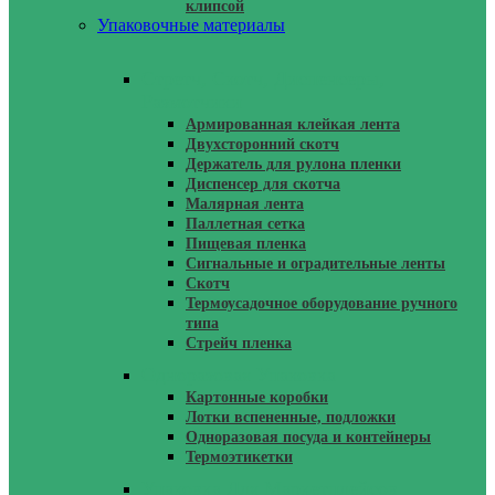
клипсой
Упаковочные материалы
Стретч, Скотч, Диспенсеры,
Размотчики
Армированная клейкая лента
Двухсторонний скотч
Держатель для рулона пленки
Диспенсер для скотча
Малярная лента
Паллетная сетка
Пищевая пленка
Сигнальные и оградительные ленты
Скотч
Термоусадочное оборудование ручного
типа
Стрейч пленка
Одноразовая Упаковка
Картонные коробки
Лотки вспененные, подложки
Одноразовая посуда и контейнеры
Термоэтикетки
Упаковка Для Маркетплейсов