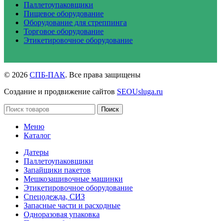
Паллетоупаковщики
Пищевое оборудование
Оборудование для стреппинга
Торговое оборудование
Этикетировочное оборудование
© 2026
СПБ-ПАК
. Все права защищены
Создание и продвижение сайтов
SEOUsluga.ru
Поиск
Меню
Каталог
Датеры
Паллетоупаковщики
Запайщики пакетов
Мешкозашивочные машинки
Этикетировочное оборудование
Спецодежда, СИЗ
Запасные части и расходные
Одноразовая упаковка