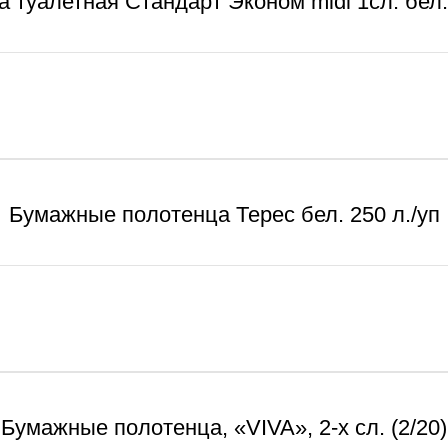
а туалетная Стандарт Эконом midi 1сл. бел.
Бумажные полотенца Терес бел. 250 л./уп
Бумажные полотенца, «VIVA», 2-х сл. (2/20)