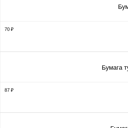
Бум
70
₽
Бумага т
87
₽