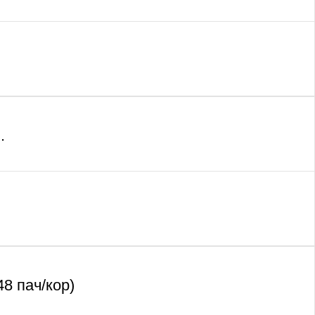
.
8 пач/кор)