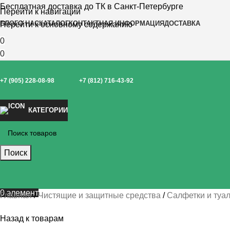
Бесплатная доставка до ТК в Санкт-Петербурге
Перейти к навигации
БЛОГ
О НАС
КАТАЛОГ
КОНТАКТНАЯ ИНФОРМАЦИЯ
ДОСТАВКА
Перейти к основному содержанию
0
0
+7 (905) 228-08-98
+7 (812) 716-43-92
КАТЕГОРИИ
Поиск
0
элемент
Главная
Чистящие и защитные средства
Салфетки и туа
Назад к товарам