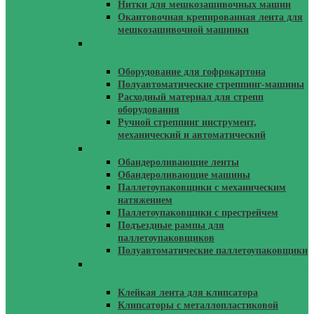
Нитки для мешкозашивочных машин
Окантовочная крепированная лента для
мешкозашивочной машинки
Стреппинг Машины, Оборудование И
Ручной Инструмент
Оборудование для гофрокартона
Полуавтоматические стреппинг-машины
Расходный материал для стрепп
оборудования
Ручной стреппинг инструмент,
механический и автоматический
Паллетоупаковщики
Обандероливающие ленты
Обандероливающие машины
Паллетоупаковщики с механическим
натяжением
Паллетоупаковщики с престрейчем
Подъездные рампы для
паллетоупаковщиков
Полуавтоматические паллетоупаковщики
Клипсаторы Ручные И Автоматические
Для Упаковки В Пакеты
Клейкая лента для клипсатора
Клипсаторы с металлопластиковой