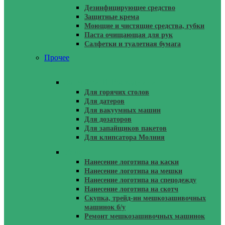
Дезинфицирующее средство
Защитные крема
Моющие и чистящие средства, губки
Паста очищающая для рук
Салфетки и туалетная бумага
Прочее
Запчасти И Расходники
Для горячих столов
Для датеров
Для вакуумных машин
Для дозаторов
Для запайщиков пакетов
Для клипсатора Молния
Услуги
Нанесение логотипа на каски
Нанесение логотипа на мешки
Нанесение логотипа на спецодежду
Нанесение логотипа на скотч
Скупка, трейд-ин мешкозашивочных
машинок б/у
Ремонт мешкозашивочных машинок