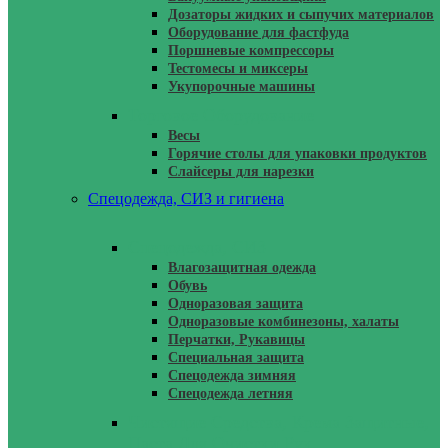
Дозаторы жидких и сыпучих материалов
Оборудование для фастфуда
Поршневые компрессоры
Тестомесы и миксеры
Укупорочные машины
Торговое Оборудование
Весы
Горячие столы для упаковки продуктов
Слайсеры для нарезки
Спецодежда, СИЗ и гигиена
Спецодежда, СИЗ
Влагозащитная одежда
Обувь
Одноразовая защита
Одноразовые комбинезоны, халаты
Перчатки, Рукавицы
Специальная защита
Спецодежда зимняя
Спецодежда летняя
Чистящие Средства, Крема Защитные,
Паста Для Очистки Рук