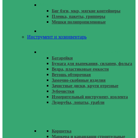
Мешки Тара
Биг бэги, мкр, мягкие контейнеры
Пленка, пакеты, грипперы
Мешки полипропиленовые
Укрывные Материалы
Инструмент и хозинвентарь
Ручной Инструмент, Хозинвентарь
Батарейки
Бумага для выпекания, силапен, фольга
Ведра, пластиковые емкости
Ветошь обтирочная
Замочно-скобяные изделия
Зачистные диски, круги отрезные
Зубочистки
Измерительный инструмент, изолента
Ледорубы, лопаты, грабли
Корщетка
Маркера и карандаши строительные