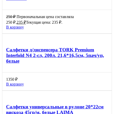
250
₽
Первоначальная цена составляла
250 ₽.
235
₽
Текущая цена: 235 ₽.
В корзину
Салфетки д/диспенсера TORK Premium
Interfold N4 2-сл, 200л. 21,6*16,5см, 5пач/уп,
белые
1350
₽
В корзину
Салфетки универсальные в рулоне 20*22см
вискоза 45гр/м, белые LAIMA