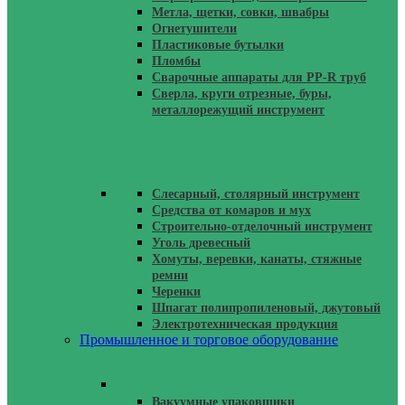
Метла, щетки, совки, швабры
Огнетушители
Пластиковые бутылки
Пломбы
Сварочные аппараты для PP-R труб
Сверла, круги отрезные, буры,
металлорежущий инструмент
Слесарный, столярный инструмент
Средства от комаров и мух
Строительно-отделочный инструмент
Уголь древесный
Хомуты, веревки, канаты, стяжные
ремни
Черенки
Шпагат полипропиленовый, джутовый
Электротехническая продукция
Промышленное и торговое оборудование
Пищевое Оборудование
Вакуумные упаковщики