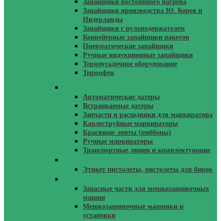
Запайщики постоянного нагрева
Запайщики производства Ю. Корея и
Нидерланды
Запайщики с рулонодержателем
Конвейерные запайщики пакетов
Пневматические запайщики
Ручные индукционные запайщики
Термоусадочное оборудование
Термофен
Датеры
Автоматические датеры
Встраиваемые датеры
Запчасти и расходники для маркиратора
Каплеструйные маркираторы
Красящие ленты (риббоны)
Ручные маркираторы
Транспортные линии и комплектующие
Этикетировочное Оборудование
Этикет пистолеты, пистолеты для бирок
Мешкозашивочные Машинки
Запасные части для мешкозашивочных
машин
Мешкозашивочные машинки и
установки