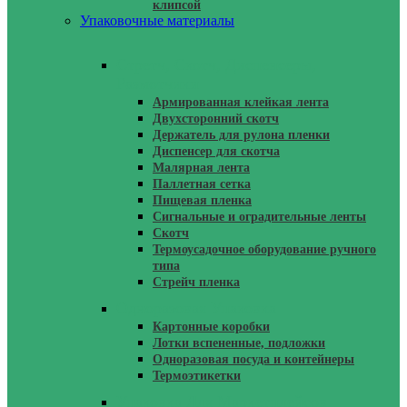
клипсой
Упаковочные материалы
Стретч, Скотч, Диспенсеры,
Размотчики
Армированная клейкая лента
Двухсторонний скотч
Держатель для рулона пленки
Диспенсер для скотча
Малярная лента
Паллетная сетка
Пищевая пленка
Сигнальные и оградительные ленты
Скотч
Термоусадочное оборудование ручного
типа
Стрейч пленка
Одноразовая Упаковка
Картонные коробки
Лотки вспененные, подложки
Одноразовая посуда и контейнеры
Термоэтикетки
Упаковка Для Маркетплейсов