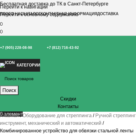
Бесплатная доставка до ТК в Санкт-Петербурге
Перейти к навигации
БЛОГ
О НАС
КАТАЛОГ
КОНТАКТНАЯ ИНФОРМАЦИЯ
ДОСТАВКА
Перейти к основному содержанию
0
0
+7 (905) 228-08-98
+7 (812) 716-43-92
КАТЕГОРИИ
Поиск
Скидки
Контакты
0
элемент
Главная
Оборудование для стреппинга
Ручной стреппинг
инструмент, механический и автоматический
Комбинированное устройство для обвязки стальной ленты