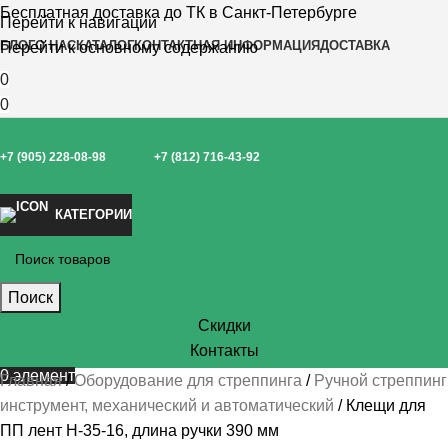
Бесплатная доставка до ТК в Санкт-Петербурге
Перейти к навигации
БЛОГ
О НАС
КАТАЛОГ
КОНТАКТНАЯ ИНФОРМАЦИЯ
ДОСТАВКА
Перейти к основному содержанию
0
0
+7 (905) 228-08-98
+7 (812) 716-43-92
КАТЕГОРИИ
Поиск
Скидки
Контакты
0
элемент
Главная
Оборудование для стреппинга
Ручной стреппинг
инструмент, механический и автоматический
Клещи для
ПП лент H-35-16, длина ручки 390 мм